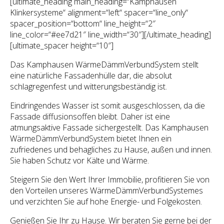
[ultimate_heading main_heading=“Kamphausen
Klinkersysteme“ alignment=“left“ spacer=“line_only“
spacer_position=“bottom“ line_height=“2″
line_color=“#ee7d21″ line_width=“30″][/ultimate_heading]
[ultimate_spacer height=“10″]
Das Kamphausen WärmeDämmVerbundSystem
stellt
eine natürliche Fassadenhülle dar, die absolut
schlagregenfest und witterungsbeständig ist.
Eindringendes Wasser ist somit ausgeschlossen, da die
Fassade diffusionsoffen bleibt.
Daher ist eine
atmungsaktive Fassade sichergestellt.
Das Kamphausen
WärmeDämmVerbundSystem
bietet Ihnen ein
zufriedenes und behagliches zu Hause, außen und innen.
Sie haben Schutz vor Kälte und Wärme.
Steigern Sie den Wert Ihrer Immobilie, profitieren Sie von
den Vorteilen unseres WärmeDämmVerbundSystemes
und verzichten Sie auf hohe Energie- und Folgekosten.
Genießen Sie Ihr zu Hause. Wir beraten Sie gerne bei der