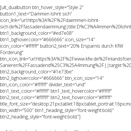
[ult_dualbutton btn_hover_style=“Style 2″
button1_text=“Dämmen lohnt sich“
icon_link=“url:https%3A%2F%2Fdaemmen-lohnt-
sich.de%2Ffassadendaemmung|title:D%C3%A4mmen%20lohnt%
btn1_background_color=“#ed7e08″
btn1_bghovercolor=“#666666″ icon_size=“14″
icon_color=“#ffffff“ button2_text=“20% Ersparnis durch KfW
Förderung“
btn_icon_link=“url:https%3A%2F%2Fwww.kfw.de%2Finlandsfoe
Sanieren%2FFassadend%25C3%25A4mmung%2F||target:%20_
btn2_background_color=“#1e73be“
btn2_bghovercolor=“#666666″ btn_icon_size=“14″
btn_icon_color=“#ffffff“ divider_text=“und“
btn1_text_color=“#ffffff“ btn1_text_hovercolor=“#ffffff“
btn2_text_color=“#ffffff“ btn2_text_hovercolor=“#ffffff“
title_font_size=“desktop:21px;tablet:18px;tablet_portrait:16px;
btn_width=“500″ btn1_heading_style=“font-weight:bold;“
btn2_heading_style=“font-weight:bold;“]