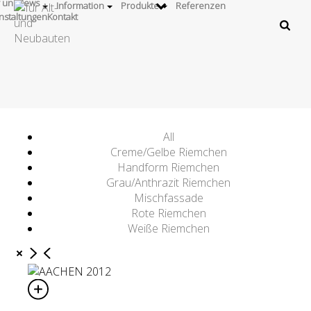
 uns
News
Information
Produkte
Referenzen
nstaltungen
Kontakt
All
Creme/Gelbe Riemchen
Handform Riemchen
Grau/Anthrazit Riemchen
Mischfassade
Rote Riemchen
Weiße Riemchen