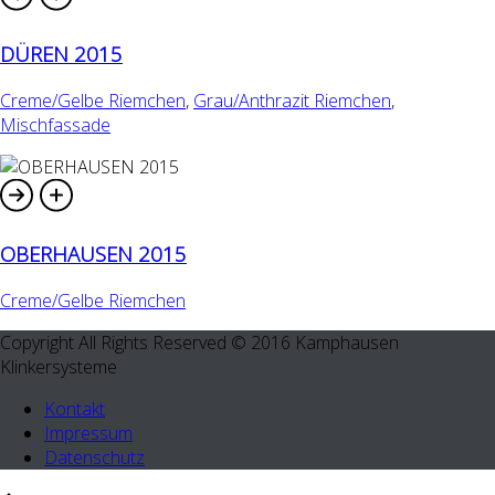
DÜREN 2015
Creme/Gelbe Riemchen
,
Grau/Anthrazit Riemchen
,
Mischfassade
OBERHAUSEN 2015
Creme/Gelbe Riemchen
Copyright All Rights Reserved © 2016 Kamphausen
Klinkersysteme
Kontakt
Impressum
Datenschutz